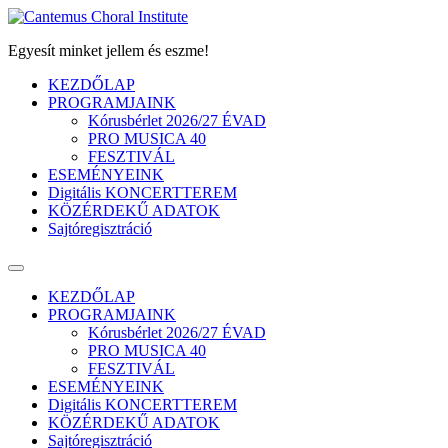
Ugrás
a
Egyesít minket jellem és eszme!
tartalomhoz
KEZDŐLAP
PROGRAMJAINK
Kórusbérlet 2026/27 ÉVAD
PRO MUSICA 40
FESZTIVÁL
ESEMÉNYEINK
Digitális KONCERTTEREM
KÖZÉRDEKŰ ADATOK
Sajtóregisztráció
KEZDŐLAP
PROGRAMJAINK
Kórusbérlet 2026/27 ÉVAD
PRO MUSICA 40
FESZTIVÁL
ESEMÉNYEINK
Digitális KONCERTTEREM
KÖZÉRDEKŰ ADATOK
Sajtóregisztráció