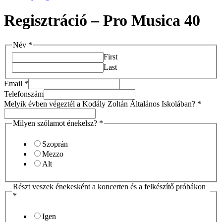
Regisztráció – Pro Musica 40
Név
*
First
Last
Email
*
Telefonszám
Melyik évben végeztél a Kodály Zoltán Általános Iskolában?
*
Milyen szólamot énekelsz?
*
Szoprán
Mezzo
Alt
Részt veszek énekesként a koncerten és a felkészítő próbákon
*
Igen